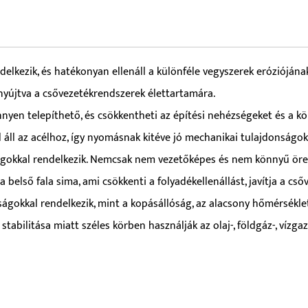
elkezik, és hatékonyan ellenáll a különféle vegyszerek eróziójának.
nyújtva a csővezetékrendszerek élettartamára.
nnyen telepíthető, és csökkentheti az építési nehézségeket és a k
el áll az acélhoz, így nyomásnak kitéve jó mechanikai tulajdonságok
ágokkal rendelkezik. Nemcsak nem vezetőképes és nem könnyű örege
belső fala sima, ami csökkenti a folyadékellenállást, javítja a cső
ságokkal rendelkezik, mint a kopásállóság, az alacsony hőmérséklet
bilitása miatt széles körben használják az olaj-, földgáz-, vízga