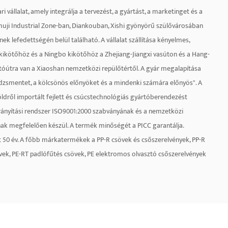
i vállalat, amely integrálja a tervezést, a gyártást, a marketinget és a
 Zhuji Industrial Zone-ban, Diankouban, Xishi gyönyörű szülővárosában
ek lefedettségén belül található. A vállalat szállítása kényelmes,
 kikötőhöz és a Ningbo kikötőhöz a Zhejiang-Jiangxi vasúton és a Hang-
tóútra van a Xiaoshan nemzetközi repülőtértől. A gyár megalapítása
edzsmentet, a kölcsönös előnyöket és a mindenki számára előnyös". A
ldről importált fejlett és csúcstechnológiás gyártóberendezést
ányítási rendszer ISO9001:2000 szabványának és a nemzetközi
nak megfelelően készül. A termék minőségét a PICC garantálja.
t 50 év. A főbb márkatermékek a PP-R csövek és csőszerelvények, PP-R
ek, PE-RT padlófűtés csövek, PE elektromos olvasztó csőszerelvények
éz csőszerelvények, vízvezeték-tömlők és egyebek. A cég magas
tó személyzetből álló csoporttal rendelkezik, és országos értékesítési
pába, az Egyesült Államokba, Délkelet-Ázsiába és a Közel-Keletre is
együtt a jövőt.