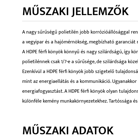
MŰSZAKI JELLEMZŐK
A nagy sűrűségű polietilén jobb korrózióállósággal rend
a vegyipar és a hajómérnökség, megbízható garanciát 
A HDPE férfi könyök könnyű és nagy szilárdságú, így kö
polietilénnek csak 1/7-e a sűrűsége, de szilárdsága köz
Ezenkívül a HDPE férfi könyök jobb szigetelő tulajdons
mint az energiaellátás és a kommunikáció. Ugyanakkor a 
energiafogyasztást. A HDPE férfi könyök olyan tulajdon
különféle kemény munkakörnyezetekhez. Tartóssága és sta
MŰSZAKI ADATOK