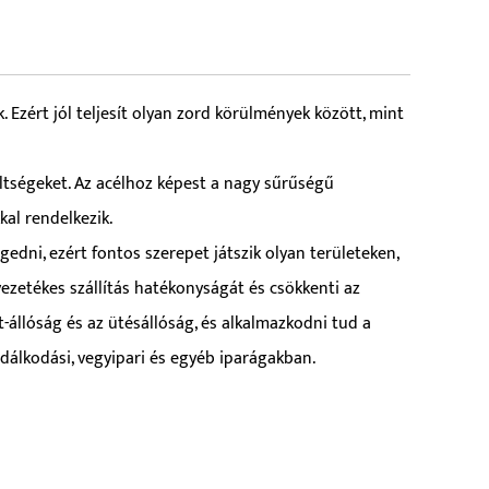
 Ezért jól teljesít olyan zord körülmények között, mint
öltségeket. Az acélhoz képest a nagy sűrűségű
kal rendelkezik.
dni, ezért fontos szerepet játszik olyan területeken,
vezetékes szállítás hatékonyságát és csökkenti az
-állóság és az ütésállóság, és alkalmazkodni tud a
zdálkodási, vegyipari és egyéb iparágakban.