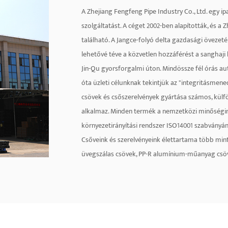
A Zhejiang Fengfeng Pipe Industry Co., Ltd. egy ipar
szolgáltatást. A céget 2002-ben alapították, és a
található. A Jangce-folyó delta gazdasági övezetén
lehetővé téve a közvetlen hozzáférést a sanghaji
Jin-Qu gyorsforgalmi úton. Mindössze fél órás au
óta üzleti célunknak tekintjük az "integritásmen
csövek és csőszerelvények gyártása számos, külfö
alkalmaz. Minden termék a nemzetközi minőségir
környezetirányítási rendszer ISO14001 szabványá
Csőveink és szerelvényeink élettartama több min
üvegszálas csövek, PP-R alumínium-műanyag csöv
(50-1200mm), alumínium-műanyag csövek , sárgar
színvonalú szakemberekből és marketing szolgálta
hálózatot épített ki. Ezenkívül a termékeket Euró
exportálják. Legyünk őszinték, és teremtsük meg 