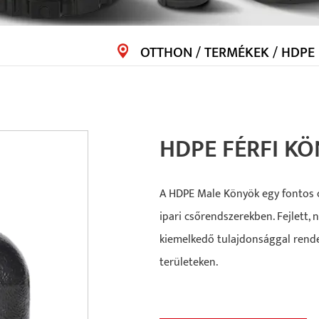
OTTHON
/
TERMÉKEK
/
HDPE 
HDPE FÉRFI K
A HDPE Male Könyök egy fontos c
ipari csőrendszerekben. Fejlett,
kiemelkedő tulajdonsággal rendel
területeken.