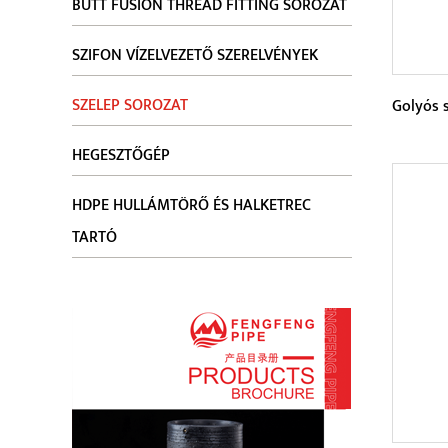
BUTT FUSION THREAD FITTING SOROZAT
SZIFON VÍZELVEZETŐ SZERELVÉNYEK
SZELEP SOROZAT
Golyós 
HEGESZTŐGÉP
Param
HDPE HULLÁMTÖRŐ ÉS HALKETREC
A gol
TARTÓ
szelep
tömítő