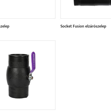
szelep
Socket Fusion elzárószelep
éterek:
Paraméterek:
yósszelep fő alkotóelemei a
A szelep kompakt szerkezet
test, a golyó, a szelepszár és a
felépítésű, kis helyet foglal,
gyűrű. Ezeknek az a...
különféle kompakt csővezet
OLVASS TOVÁBB
OLVASS TOVÁBB
rendsz...