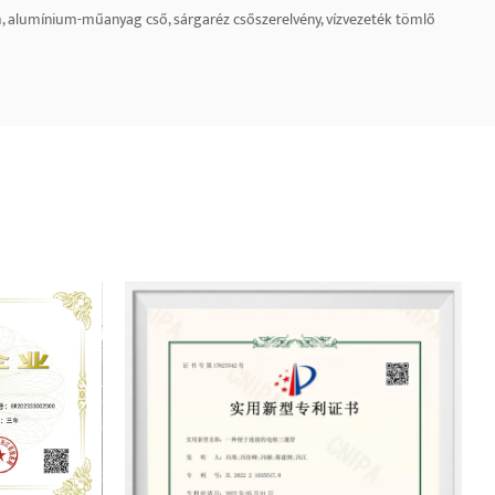
, alumínium-műanyag cső, sárgaréz csőszerelvény, vízvezeték tömlő
arketing szolgáltatókból álló csoporttal rendelkezik, és országos
rmékeket Európába, az Egyesült Államokba, Délkelet-Ázsiába és a Közel-
mtsük meg együtt a jövőt.