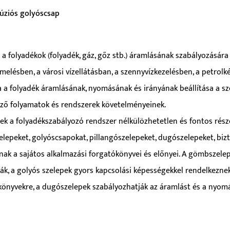
fúziós golyóscsap
 a folyadékok (folyadék, gáz, gőz stb.) áramlásának szabályozásár
rmelésben, a városi vízellátásban, a szennyvízkezelésben, a petrol
éterek:
 a folyadék áramlásának, nyomásának és irányának beállítása a sze
ző folyamatok és rendszerek követelményeinek.
OLVASS TOVÁBB
ek a folyadékszabályozó rendszer nélkülözhetetlen és fontos részét
lepeket, golyóscsapokat, pillangószelepeket, dugószelepeket, biz
ak a sajátos alkalmazási forgatókönyvei és előnyei. A gömbszelep
ák, a golyós szelepek gyors kapcsolási képességekkel rendelkezne
könyvekre, a dugószelepek szabályozhatják az áramlást és a nyomá
ák a túlterheléstől.
 nyitó és záró funkcióval rendelkezik, és szükség szerint rugalma