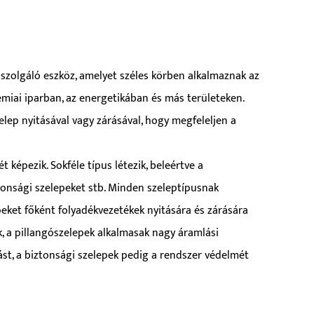
a szolgáló eszköz, amelyet széles körben alkalmaznak az
kémiai iparban, az energetikában és más területeken.
lep nyitásával vagy zárásával, hogy megfeleljen a
 képezik. Sokféle típus létezik, beleértve a
tonsági szelepeket stb. Minden szeleptípusnak
eket főként folyadékvezetékek nyitására és zárására
k, a pillangószelepek alkalmasak nagy áramlási
st, a biztonsági szelepek pedig a rendszer védelmét
san szabályozhatja a folyadék áramlását és nyomását.