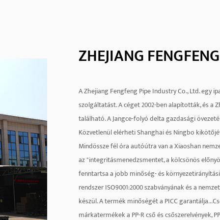
ZHEJIANG FENGFENG 
A Zhejiang Fengfeng Pipe Industry Co., Ltd. egy ipar
szolgáltatást. A céget 2002-ben alapították, és a
található. A Jangce-folyó delta gazdasági övezeté
Közvetlenül elérheti Shanghai és Ningbo kikötőjé
Mindössze fél óra autóútra van a Xiaoshan nemzet
az "integritásmenedzsmentet, a kölcsönös előnyöke
fenntartsa a jobb minőség- és környezetirányítá
rendszer ISO9001:2000 szabványának és a nemzet
készül. A termék minőségét a PICC garantálja...Cs
márkatermékek a PP-R cső és csőszerelvények, PP