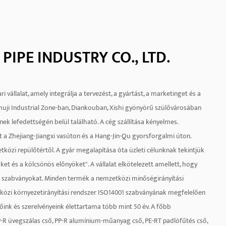
PIPE INDUSTRY CO., LTD.
i vállalat, amely integrálja a tervezést, a gyártást, a marketinget és a
 Zhuji Industrial Zone-ban, Diankouban, Xishi gyönyörű szülővárosában
nek lefedettségén belül található. A cég szállítása kényelmes.
t a Zhejiang-Jiangxi vasúton és a Hang-Jin-Qu gyorsforgalmi úton.
közi repülőtértől. A gyár megalapítása óta üzleti célunknak tekintjük
t és a kölcsönös előnyöket". A vállalat elkötelezett amellett, hogy
si szabványokat. Minden termék a nemzetközi minőségirányítási
közi környezetirányítási rendszer ISO14001 szabványának megfelelően
őink és szerelvényeink élettartama több mint 50 év. A főbb
-R üvegszálas cső, PP-R alumínium-műanyag cső, PE-RT padlófűtés cső,