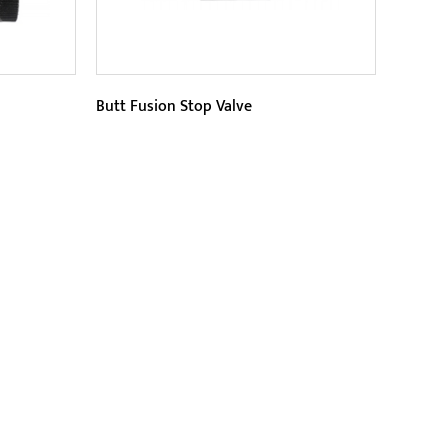
Butt Fusion Stop Valve
Paraméterek:
i
A szelep magas hőmérséklet-
 és
állósággal rendelkezik, és 120°C-ig
ék-
stabilan működik. Ez jobbá teszi s...
OLVASS TOVÁBB