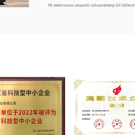
PE elektromos olvasztó csőszerelvény 50-1200mm
Várj. A cég magas színvonalú szakemberekből és m
értékesítési hálózatot fejleszt ki. Másrészt a te
Keletre is exportálják. Legyünk őszinték, és tere