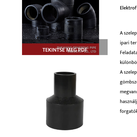
Elektro
A szelep
ipari te
Param
TEKINTSE MEG PDF
Feladata
különbö
TERMÉKISMERTETŐJÉT
A szelep
gömbsze
megvann
használj
forgató
szolgálj
A szelep